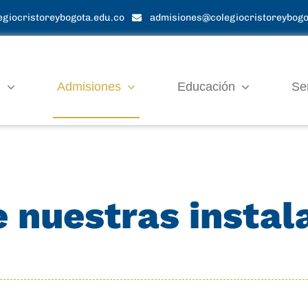
giocristoreybogota.edu.co
admisiones@colegiocristoreybogo
N
Admisiones
Educación
Se
 nuestras instal