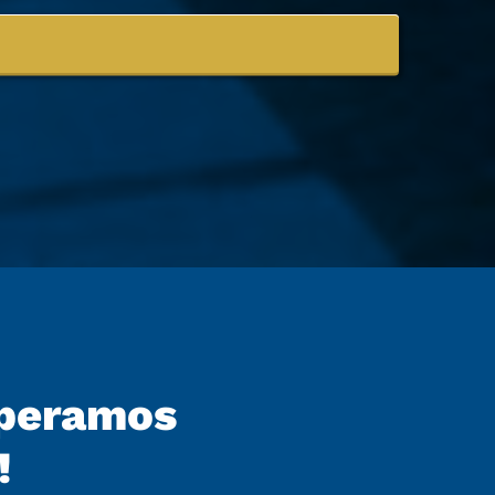
speramos
!