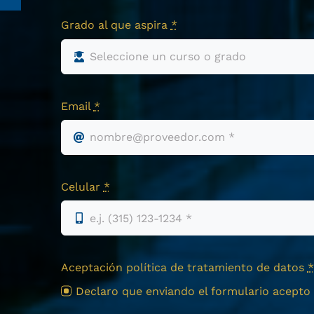
Grado al que aspira
*
Email
*
Celular
*
Aceptación política de tratamiento de datos
*
Declaro que enviando el formulario acepto e