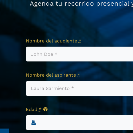
Agenda tu recorrido presencial 
Nombre del acudiente
*
Nombre del aspirante
*
Edad
*