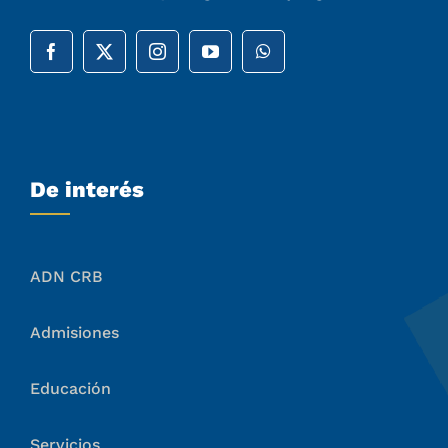
Avenida Calle 138 # 58D – 50
(+57) (601) 4321310 – (+57) 318 7118576
(+57) 317 5164191
contacto@colegiocristoreybogota.edu.co
admisiones@colegiocristoreybogota.edu.co