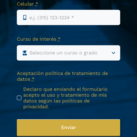
tu visita guiada
Nombre Completo
*
Email
*
Celular
*