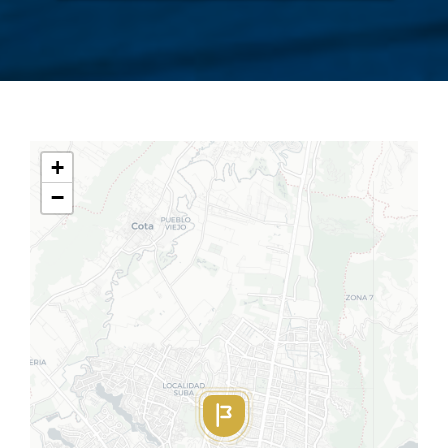
Curso de interés
*
Aceptación política de tratamiento de
datos
*
Declaro que enviando el formulario
acepto el uso y tratamiento de mis
datos según las políticas de
privacidad.
Enviar