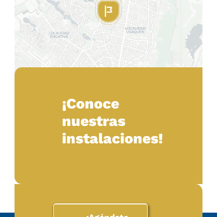
¡Conoce
nuestras
Leaflet
|
Map tiles by
CARTO
, under
CC BY 3.0
. Data by
instalaciones!
OpenStreetMap
, under ODbL.