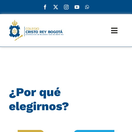
Skip
to
content
Toggl
Naviga
Inicio
ADN
Admisiones
¿Por qué
Educación
elegirnos?
Servicios