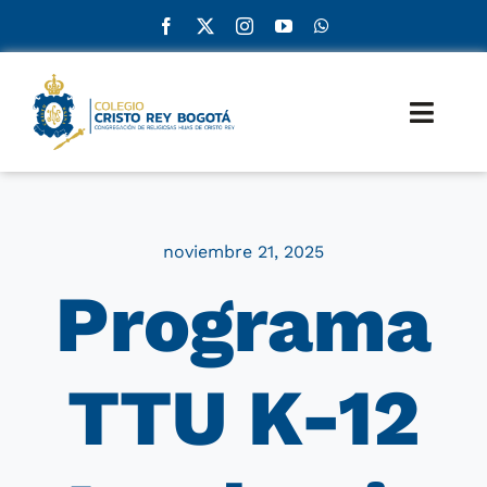
Skip
to
content
Toggl
Naviga
Inicio
ADN
noviembre 21, 2025
Programa
Admisiones
Educación
TTU K-12
Servicios